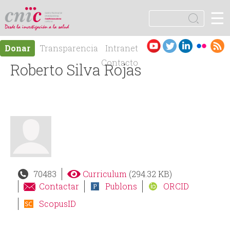
Jump to navigation
☰
logotipo
B
u
F
s
Es
En
Donar
Transparencia
Intranet
c
o
pa
gli
Contacto
Roberto Silva Rojas
a
ño
sh
r
r
l
m
u
l
70483
Curriculum
(294.32 KB)
a
Contactar
Publons
ORCID
ScopusID
r