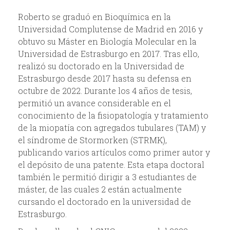
i
Roberto se graduó en Bioquímica en la
o
Universidad Complutense de Madrid en 2016 y
obtuvo su Máster en Biología Molecular en la
d
Universidad de Estrasburgo en 2017. Tras ello,
realizó su doctorado en la Universidad de
e
Estrasburgo desde 2017 hasta su defensa en
octubre de 2022. Durante los 4 años de tesis,
b
permitió un avance considerable en el
conocimiento de la fisiopatología y tratamiento
ú
de la miopatía con agregados tubulares (TAM) y
el síndrome de Stormorken (STRMK),
s
publicando varios artículos como primer autor y
el depósito de una patente. Esta etapa doctoral
q
también le permitió dirigir a 3 estudiantes de
máster, de las cuales 2 están actualmente
u
cursando el doctorado en la universidad de
Estrasburgo.
e