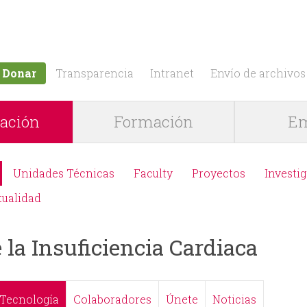
Jump to navigation
Donar
Transparencia
Intranet
Envío de archivos
gación
Formación
Em
Unidades Técnicas
Faculty
Proyectos
Investi
tualidad
la Insuficiencia Cardiaca
Tecnología
Colaboradores
Únete
Noticias