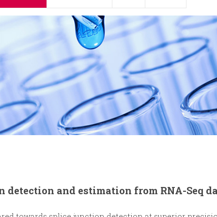
on detection and estimation from RNA-Seq d
red towards splice junction detection at superior precisi