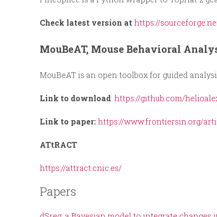
Check latest version at
https://sourceforge.ne
MouBeAT, Mouse Behavioral Analys
MouBeAT is an open toolbox for guided analysis
Link to download
:
https://github.com/helioa
Link to paper:
https://www.frontiersin.org/arti
ATtRACT
https://attract.cnic.es/
Papers
dSreg: a Bayesian model to integrate changes i