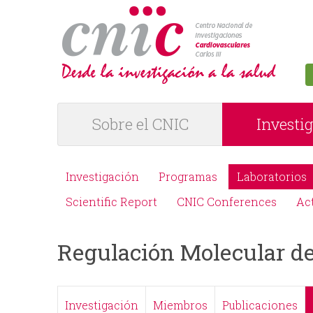
logotipo
Sobre el CNIC
Investi
M
e
Investigación
Programas
Laboratorios
M
n
Scientific Report
CNIC Conferences
Ac
e
ú
Regulación Molecular de 
n
P
ú
R
Investigación
Miembros
Publicaciones