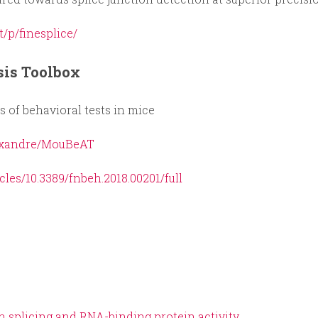
t/p/finesplice/
is Toolbox
 of behavioral tests in mice
lexandre/MouBeAT
cles/10.3389/fnbeh.2018.00201/full
n splicing and RNA-binding protein activity.