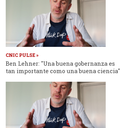
i
i
n
o
c
d
i
e
p
b
CNIC PULSE
Ben Lehner: "Una buena gobernanza es
a
ú
tan importante como una buena ciencia"
l
s
q
u
e