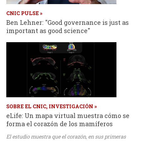
d
CNIC PULSE
Ben Lehner: "Good governance is just as
a
important as good science"
SOBRE EL CNIC, INVESTIGACIÓN
eLife: Un mapa virtual muestra cómo se
forma el corazón de los mamíferos
El estudio muestra que el corazón, en sus primeras