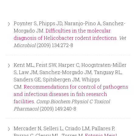
i
i
n
o
Poynter S, Phipps JD, Naranjo-Pino A, Sanchez-
c
d
Morgado JM.
Difficulties in the molecular
diagnosis of Helicobacter rodent infections.
Vet
i
e
Microbiol
(2009) 134:272-8
p
b
Kent ML, Feist SW, Harper C, Hoogstraten-Miller
a
S, Law JM, Sanchez-Morgado JM, Tanguay RL,
ú
Sanders GE, Spitsbergen JM, Whipps
l
CM.
Recommendations for control of pathogens
s
and infectious diseases in fish research
facilities.
Comp Biochem Physiol C Toxicol
q
Pharmacol
(2009) 149:240-8
u
Mercader N, Selleri L, Criado LM, Pallares P,
e
Parras C, Cleary ML, Torres M.
Ectopic Meis1