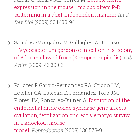
expression in the mouse limb bud alters P-D
d
patterning in a Pbx1-independent manner
Int J
Dev Biol
(2009) 53:1483-94
a
Sanchez-Morgado JM, Gallagher A. Johnson
L
Mycobacterium gordonae infection in a colony
of African clawed frogs (Xenopus tropicalis).
Lab
Anim
(2009) 43:300-3
Pallares P, Garcia-Fernandez RA, Criado LM,
Letelier CA, Esteban D, Fernandez-Toro JM,
Flores JM, Gonzalez-Bulnes A.
Disruption of the
endothelial nitric oxide synthase gene affects
ovulation, fertilization and early embryo survival
in a knockout mouse
model.
Reproduction
(2008) 136:573-9