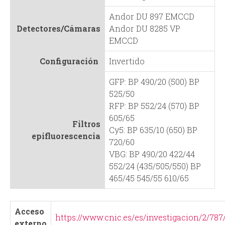
Andor DU 897 EMCCD
Detectores/Cámaras
Andor DU 8285 VP
EMCCD
Configuración
Invertido
GFP: BP 490/20 (500) BP
525/50
RFP: BP 552/24 (570) BP
605/65
Filtros
Cy5: BP 635/10 (650) BP
epifluorescencia
720/60
VBG: BP 490/20 422/44
552/24 (435/505/550) BP
465/45 545/55 610/65
Acceso
https://www.cnic.es/es/investigacion/2/787
externo