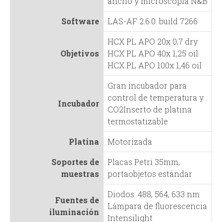
ancho y microscopía N&B
d
Software
LAS-AF 2.6.0. build 7266
a
HCX PL APO 20x 0,7 dry
Objetivos
HCX PL APO 40x 1,25 oil
HCX PL APO 100x 1,46 oil
Gran incubador para
control de temperatura y
Incubador
CO2Inserto de platina
termostatizable
Platina
Motorizada
Soportes de
Placas Petri 35mm,
muestras
portaobjetos estándar
Diodos: 488, 564, 633 nm
Fuentes de
Lámpara de fluorescencia
iluminación
Intensilight