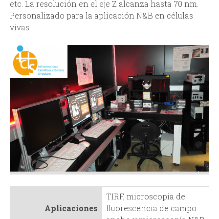
i
i
etc. La resolución en el eje Z alcanza hasta 70 nm.
Personalizado para la aplicación N&B en células
n
o
vivas.
c
d
i
e
p
b
a
ú
l
s
q
u
TIRF, microscopía de
Aplicaciones
fluorescencia de campo
e