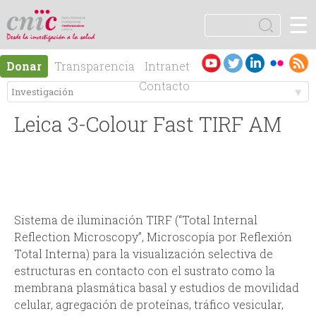
Jump to navigation
☰
logotipo
B
u
F
s
Es
En
Donar
Transparencia
Intranet
c
o
pa
gli
Contacto
a
ño
sh
r
M
r
l
Leica 3-Colour Fast TIRF AM
e
m
n
u
ú
l
Sistema de iluminación TIRF (“Total Internal
Reflection Microscopy”, Microscopía por Reflexión
p
a
Total Interna) para la visualización selectiva de
estructuras en contacto con el sustrato como la
r
r
membrana plasmática basal y estudios de movilidad
celular, agregación de proteínas, tráfico vesicular,