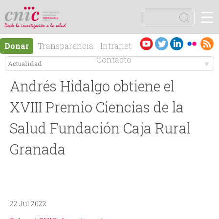
Jump to navigation
☰
logotipo
B
u
F
s
Es
En
Donar
Transparencia
Intranet
c
o
pa
gli
Contacto
a
ño
sh
r
M
r
l
Andrés Hidalgo obtiene el
e
m
XVIII Premio Ciencias de la
n
Salud Fundación Caja Rural
u
Granada
ú
l
p
a
r
r
22 Jul 2022