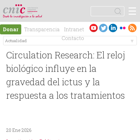
Jump to navigation
☰
logotipo
B
u
F
s
Es
En
Donar
Transparencia
Intranet
c
o
pa
gli
Contacto
a
ño
sh
r
M
r
l
Circulation Research: El reloj
e
m
biológico influye en la
n
gravedad del ictus y la
u
respuesta a los tratamientos
ú
l
p
a
r
r
20 Ene 2026