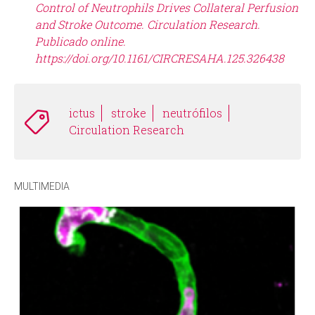
Control of Neutrophils Drives Collateral Perfusion
and Stroke Outcome. Circulation Research.
Publicado online.
https://doi.org/10.1161/CIRCRESAHA.125.326438
ictus
stroke
neutrófilos
Circulation Research
MULTIMEDIA