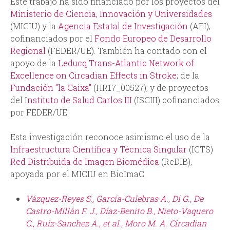
Este trabajo ha sido financiado por los proyectos del
Ministerio de Ciencia, Innovación y Universidades
(MICIU) y la
Agencia Estatal de Investigación
(AEI),
cofinanciados por el
Fondo Europeo de Desarrollo
Regional
(FEDER/UE). También ha contado con el
apoyo de la
Leducq Trans-Atlantic Network of
Excellence on Circadian Effects in Stroke
; de la
Fundación ”la Caixa”
(HR17_00527), y de proyectos
del I
nstituto de Salud Carlos III
(ISCIII) cofinanciados
por FEDER/UE.
Esta investigación reconoce asimismo el uso de la
Infraestructura Científica y Técnica Singular
(ICTS)
Red Distribuida de Imagen Biomédica
(ReDIB),
apoyada por el MICIU en BioImaC.
Vázquez-Reyes S., García-Culebras A., Di G., De
Castro-Millán F. J., Díaz-Benito B., Nieto-Vaquero
C., Ruiz-Sanchez A., et al., Moro M. A. Circadian