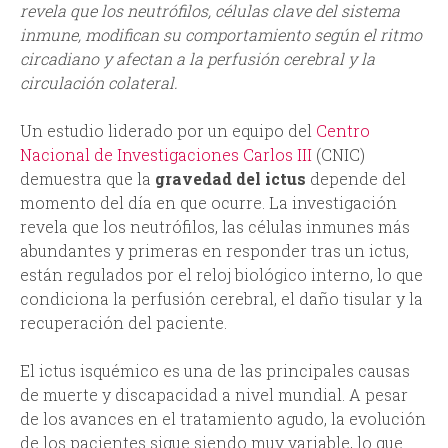
revela que los neutrófilos, células clave del sistema
d
inmune, modifican su comportamiento según el ritmo
circadiano y afectan a la perfusión cerebral y la
a
circulación colateral.
Un estudio liderado por un equipo del
Centro
Nacional de Investigaciones Carlos III
(CNIC)
demuestra que la
gravedad del ictus
depende del
momento del día en que ocurre. La investigación
revela que los neutrófilos, las células inmunes más
abundantes y primeras en responder tras un ictus,
están regulados por el reloj biológico interno, lo que
condiciona la perfusión cerebral, el daño tisular y la
recuperación del paciente.
El ictus isquémico es una de las principales causas
de muerte y discapacidad a nivel mundial. A pesar
de los avances en el tratamiento agudo, la evolución
de los pacientes sigue siendo muy variable, lo que