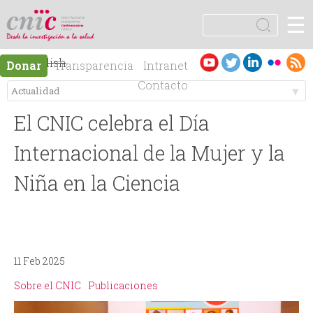
Jump to navigation
☰
logotipo
B
u
F
s
Es
English
Donar
Transparencia
Intranet
c
o
pa
Contacto
a
ño
r
M
r
l
El CNIC celebra el Día
e
m
Internacional de la Mujer y la
n
Niña en la Ciencia
u
ú
l
p
a
11 Feb 2025
r
r
Sobre el CNIC
Publicaciones