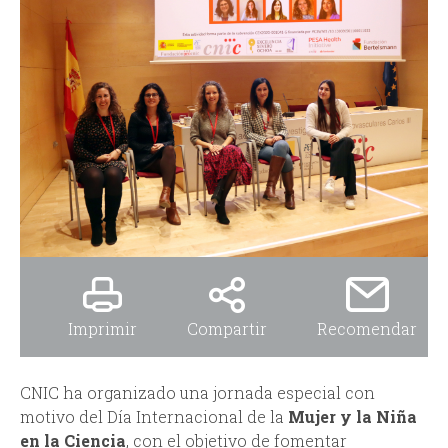
i
i
n
o
c
d
i
e
p
b
a
ú
l
s
Imprimir
Compartir
Recomendar
q
u
CNIC ha organizado una jornada especial con
motivo del Día Internacional de la
Mujer y la Niña
e
en la Ciencia
, con el objetivo de fomentar