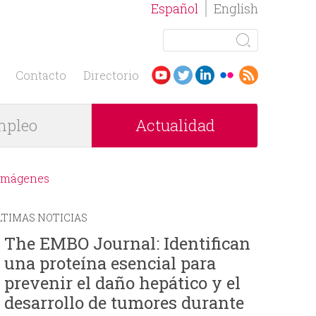
Español
English
B
u
F
s
Contacto
Directorio
c
o
a
pleo
Actualidad
r
r
m
Imágenes
u
LTIMAS NOTICIAS
l
The EMBO Journal: Identifican
una proteína esencial para
a
prevenir el daño hepático y el
r
desarrollo de tumores durante