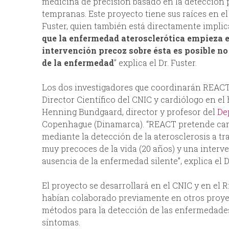
medicina de precisión basado en la detección p
tempranas. Este proyecto tiene sus raíces en e
Fuster, quien también está directamente implic
que la enfermedad aterosclerótica empieza e
intervención precoz sobre ésta es posible no
de la enfermedad
” explica el Dr. Fuster.
Los dos investigadores que coordinarán REACT
Director Científico del CNIC y cardiólogo en el 
Henning Bundgaard, director y profesor del
De
Copenhague (Dinamarca). “REACT pretende cam
mediante la detección de la aterosclerosis a 
muy precoces de la vida (20 años) y una interv
ausencia de la enfermedad silente”, explica el D
El proyecto se desarrollará en el CNIC y en el 
habían colaborado previamente en otros proye
métodos para la detección de las enfermedades
síntomas.