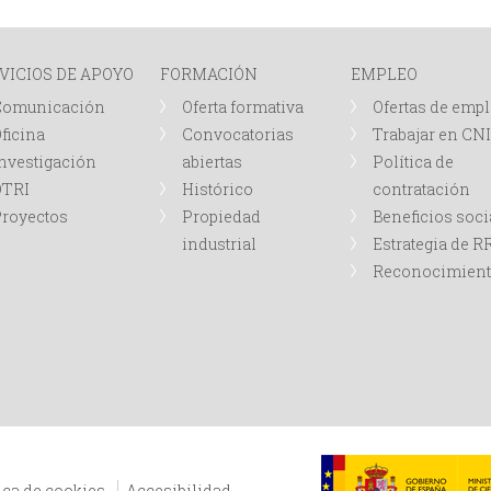
VICIOS DE APOYO
FORMACIÓN
EMPLEO
Comunicación
Oferta formativa
Ofertas de emp
ficina
Convocatorias
Trabajar en CN
nvestigación
abiertas
Política de
OTRI
Histórico
contratación
royectos
Propiedad
Beneficios soci
industrial
Estrategia de 
Reconocimien
ica de cookies
Accesibilidad