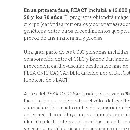
En su primera fase, REACT incluirá a 16.000 
20 y los 70 años
. El programa obtendrá imágene
cuerpo (carótidas, femorales y coronarias) ad
genéticos, entre otros procedimientos que per
precoz de una manera muy precisa.
Una gran parte de las 8.000 personas incluidas 
colaboración entre el CNIC y Banco Santander,
prevención cardiovascular desde hace más de u
PESA CNIC-SANTANDER, dirigido por el Dr. Fust
hipótesis de REACT.
Antes del PESA CNIC-Santander, el proyecto
B
fue el primero en demostrar el valor del uso d
aterosclerótica mucho antes de la aparición de
enfermedad constituye una ventana de oportu
identificada, la intervención se basará en la mo
y, según el perfil de riesgo de cada persona, s