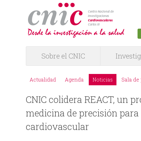
logotipo
Sobre el CNIC
Investi
M
e
Actualidad
Agenda
Noticias
Sala de
M
n
CNIC colidera REACT, un pr
e
ú
medicina de precisión para
n
P
cardiovascular
ú
R