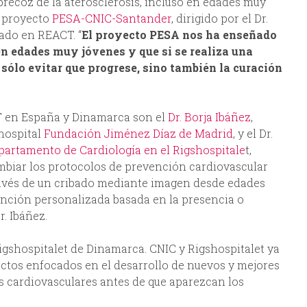
recoz de la aterosclerosis, incluso en edades muy
l proyecto
PESA-CNIC-Santander
, dirigido por el Dr.
ado en REACT. “
El proyecto PESA nos ha enseñado
n edades muy jóvenes y que si se realiza una
 sólo evitar que progrese, sino también la curación
 en España y Dinamarca son el
Dr. Borja Ibáñez
,
hospital
Fundación Jiménez Díaz de Madrid
, y el Dr.
partamento de Cardiología en el Rigshospitale
t,
biar los protocolos de prevención cardiovascular
través de un cribado mediante imagen desde edades
ención personalizada basada en la presencia o
r. Ibáñez.
Rigshospitalet de Dinamarca. CNIC y Rigshospitalet ya
ctos enfocados en el desarrollo de nuevos y mejores
 cardiovasculares antes de que aparezcan los