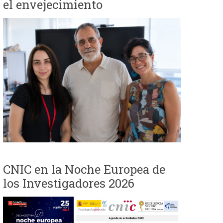
el envejecimiento
i
o
d
e
b
ú
s
CNIC en la Noche Europea de
q
los Investigadores 2026
u