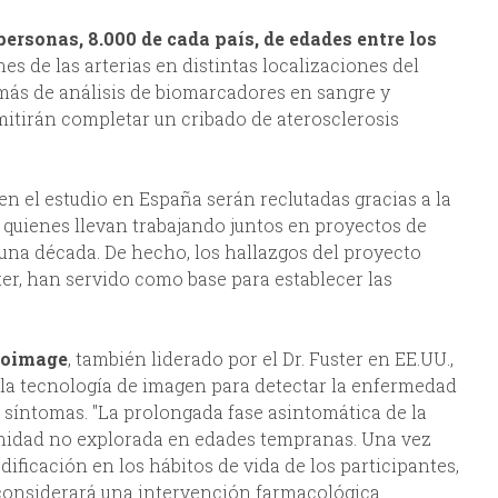
personas, 8.000 de cada país, de edades entre los
s de las arterias en distintas localizaciones del
emás de análisis de biomarcadores en sangre y
mitirán completar un cribado de aterosclerosis
en el estudio en España serán reclutadas gracias a la
 quienes llevan trabajando juntos en proyectos de
na década. De hecho, los hallazgos del proyecto
er, han servido como base para establecer las
ioimage
, también liderado por el Dr. Fuster en EE.UU.,
e la tecnología de imagen para detectar la enfermedad
 síntomas. "La prolongada fase asintomática de la
nidad no explorada en edades tempranas. Una vez
dificación en los hábitos de vida de los participantes,
e considerará una intervención farmacológica