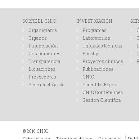
SOBRE EL CNIC
INVESTIGACIÓN
SER
Organigrama
Programas
Órganos
Laboratorios
O
Financiación
Unidades técnicas
I
Colaboradores
Faculty
Transparencia
Proyectos clínicos
P
Licitaciones
Publicaciones
Proveedores
CNIC
Sede electrónica
Scientific Report
CNIC Conferences
Gestión Científica
© 2016 CNIC
Sobre el sitio
Términos de uso
Privacidad
Polít