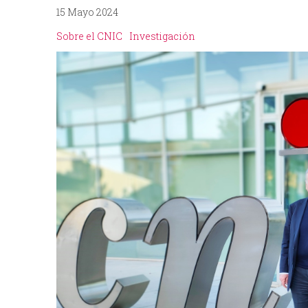
15 Mayo 2024
p
I
Sobre el CNIC
Investigación
r
N
i
C
n
I
c
P
i
A
p
L
a
l