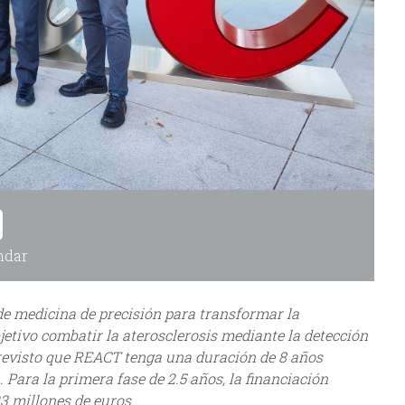
ndar
de medicina de precisión para transformar la
etivo combatir la aterosclerosis mediante la detección
revisto que REACT tenga una duración de 8 años
 Para la primera fase de 2.5 años, la financiación
3 millones de euros