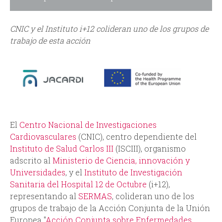
d
CNIC y el Instituto i+12 colideran uno de los grupos de
a
trabajo de esta acción
El
Centro Nacional de Investigaciones
Cardiovasculares
(CNIC), centro dependiente del
Instituto de Salud Carlos III
(ISCIII), organismo
adscrito al
Ministerio de Ciencia, innovación y
Universidades
, y el
Instituto de Investigación
Sanitaria del Hospital 12 de Octubre
(i+12),
representando al
SERMAS
, colideran uno de los
grupos de trabajo de la Acción Conjunta de la Unión
Europea "
Acción Conjunta sobre Enfermedades