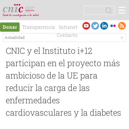
Jump to navigation
☰
logotipo
B
u
F
s
Es
En
Donar
Transparencia
Intranet
c
o
pa
gli
Contacto
a
ño
sh
r
M
r
l
CNIC y el Instituto i+12
e
m
participan en el proyecto más
n
ambicioso de la UE para
u
reducir la carga de las
ú
l
enfermedades
p
a
cardiovasculares y la diabetes
r
r