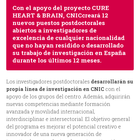
Con el apoyo del proyecto CURE
HEART & BRAIN, CNICcreará 12
nuevos puestos postdoctorales
abiertos a investigadores de
excelencia de cualquier nacionalidad
que no hayan residido o desarrollado
su trabajo de investigación en España
durante los últimos 12 meses.
Los investigadores postdoctorales
desarrollarán su
propia línea de investigación en CNIC
con el
apoyo de los grupos del centro. Además, adquirirán
nuevas competencias mediante formación
avanzada y movilidad internacional,
interdisciplinar e intersectorial. El objetivo general
del programa es mejorar el potencial creativo e
innovador de una nueva generación de