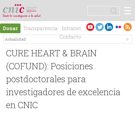
Jump to navigation
☰
logotipo
B
u
F
s
Es
En
Donar
Transparencia
Intranet
c
o
pa
gli
Contacto
a
ño
sh
r
M
r
l
CURE HEART & BRAIN
e
m
(COFUND): Posiciones
n
postdoctorales para
u
investigadores de excelencia
ú
l
en CNIC
p
a
r
r