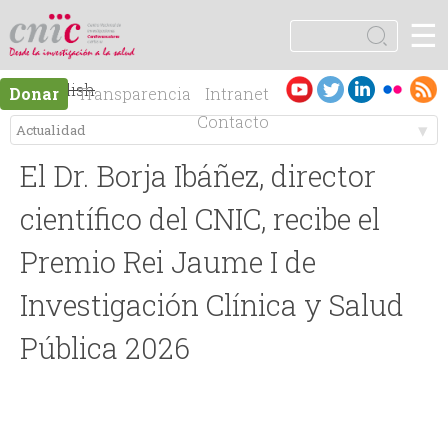
Jump to navigation
☰
logotipo
B
u
F
s
Es
English
Donar
Transparencia
Intranet
c
o
pa
Contacto
a
ño
r
M
r
l
El Dr. Borja Ibáñez, director
e
m
científico del CNIC, recibe el
n
Premio Rei Jaume I de
u
Investigación Clínica y Salud
ú
l
Pública 2026
p
a
r
r