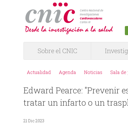
logotipo
Sobre el CNIC
Investi
M
e
Actualidad
Agenda
Noticias
Sala de
M
n
Edward Pearce: "Prevenir 
e
ú
tratar un infarto o un trasp
n
P
ú
21 Dic 2023
R