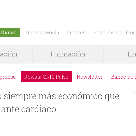
Jump to navigation
Donar
Transparencia
Intranet
Envío de archivos
gación
Formación
Em
 prensa
Revista CNIC Pulse
Newsletter
Banco de 
es siempre más económico que
Ú
lante cardiaco"