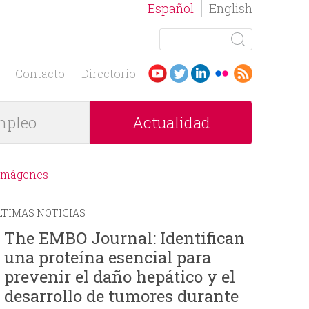
Español
English
B
u
F
s
Contacto
Directorio
c
o
a
pleo
Actualidad
r
r
m
Imágenes
u
LTIMAS NOTICIAS
l
The EMBO Journal: Identifican
una proteína esencial para
a
prevenir el daño hepático y el
r
desarrollo de tumores durante