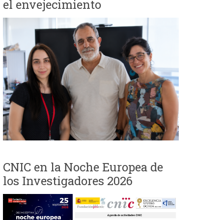
el envejecimiento
i
o
d
e
b
ú
s
CNIC en la Noche Europea de
q
los Investigadores 2026
u