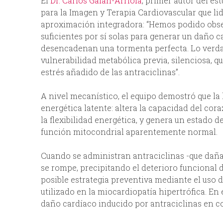
El
Dr. Carlos Galán-Arriola
, primer autor del es
para la Imagen y Terapia Cardiovascular que lide
aproximación integradora: “Hemos podido observ
suficientes por sí solas para generar un daño 
desencadenan una tormenta perfecta. Lo verd
vulnerabilidad metabólica previa, silenciosa, q
estrés añadido de las antraciclinas”.
A nivel mecanístico, el equipo demostró que la
energética latente: altera la capacidad del co
la flexibilidad energética, y genera un estado 
función mitocondrial aparentemente normal.
Cuando se administran antraciclinas -que dañ
se rompe, precipitando el deterioro funcional d
posible estrategia preventiva mediante el uso 
utilizado en la miocardiopatía hipertrófica. E
daño cardíaco inducido por antraciclinas en c