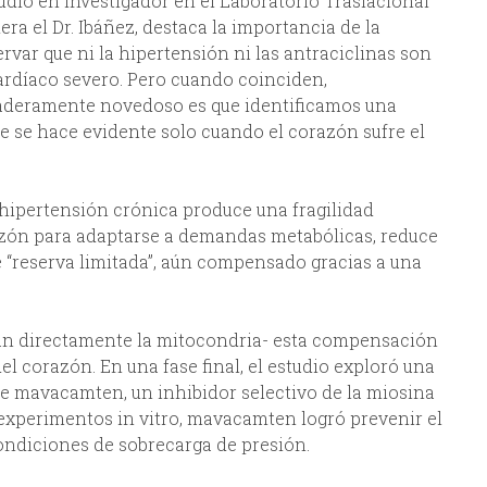
tudio en investigador en el Laboratorio Traslacional
ra el Dr. Ibáñez, destaca la importancia de la
ar que ni la hipertensión ni las antraciclinas son
cardíaco severo. Pero cuando coinciden,
aderamente novedoso es que identificamos una
ue se hace evidente solo cuando el corazón sufre el
 hipertensión crónica produce una fragilidad
razón para adaptarse a demandas metabólicas, reduce
de “reserva limitada”, aún compensado gracias a una
an directamente la mitocondria- esta compensación
el corazón. En una fase final, el estudio exploró una
de mavacamten, un inhibidor selectivo de la miosina
n experimentos in vitro, mavacamten logró prevenir el
ondiciones de sobrecarga de presión.