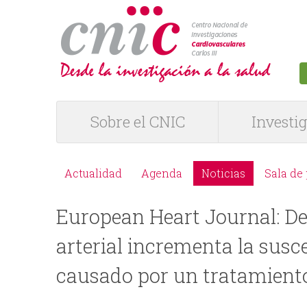
logotipo
Sobre el CNIC
Investi
M
e
Actualidad
Agenda
Noticias
Sala de
M
n
European Heart Journal: D
e
ú
arterial incrementa la susc
n
P
causado por un tratamient
ú
R