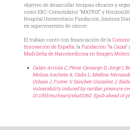
objetivo de desarrollar terapias eficaces y segu
como ERC-Consolidator “MATRIX” y Horizon2
Hospital Universitario Fundación Jiménez Díaz 
en supervivientes de cáncer.
El trabajo contó con financiación de la
Comisi
Innovación de España
; la
Fundación “la Caixa”
y
Madrileña de Nanomedicina en Imagen Molecu
Galán-Arriola C, Pérez-Camargo D, Jorge I, B
Molina-Iracheta A, Cádiz L, Medina-Hernánde
Ochala J, Fuster V, Sánchez-González J, Ibáñe
vulnerability induced by cardiac pressure ov
10.1093/eurheartj/ehaf1060. Epub ahead of pr