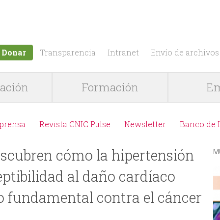
Jump to navigation
Donar
Transparencia
Intranet
Envío de archivos
gación
Formación
Em
 prensa
Revista CNIC Pulse
Newsletter
Banco de 
escubren cómo la hipertensión
M
eptibilidad al daño cardíaco
o fundamental contra el cáncer