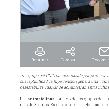
Imprimir
Compartir
Recome
Un equipo del CNIC ha identificado por primera v
susceptibilidad: la hipertensión genera una vuln
desestabiliza cuando se administran antraciclina
Las
antraciclinas
son uno de los grupos de qu
más de 30 años. Su extraordinaria eficacia fr