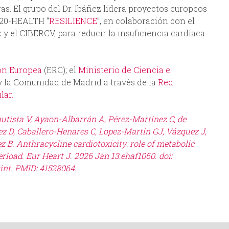
ras. El grupo del Dr. Ibáñez lidera proyectos europeos
020-HEALTH “
RESILIENCE
”, en colaboración con el
y el CIBERCV, para reducir la insuficiencia cardíaca
ón Europea
(ERC); el
Ministerio de Ciencia e
 la Comunidad de Madrid a través de la
Red
lar.
autista V, Ayaon-Albarrán A, Pérez-Martínez C, de
z D, Caballero-Henares C, Lopez-Martín GJ, Vázquez J,
z B. Anthracycline cardiotoxicity: role of metabolic
erload.
Eur Heart J. 2026 Jan 13:ehaf1060. doi:
int.
PMID: 41528064.