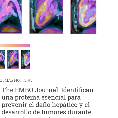
i
o
d
e
b
ú
LTIMAS NOTICIAS
s
The EMBO Journal: Identifican
q
una proteína esencial para
prevenir el daño hepático y el
u
desarrollo de tumores durante