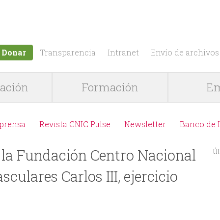
Jump to navigation
Donar
Transparencia
Intranet
Envío de archivos
gación
Formación
Em
 prensa
Revista CNIC Pulse
Newsletter
Banco de 
e la Fundación Centro Nacional
Ú
culares Carlos III, ejercicio