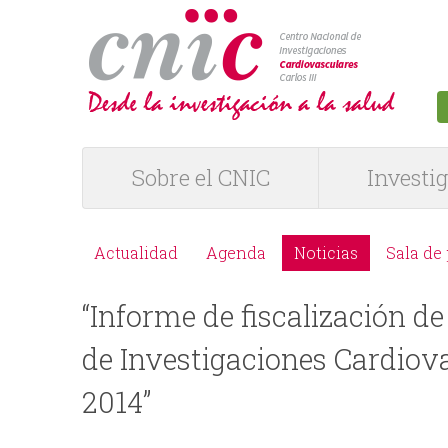
logotipo
Sobre el CNIC
Investi
M
e
Actualidad
Agenda
Noticias
Sala de
M
n
“Informe de fiscalización d
e
ú
de Investigaciones Cardiovas
n
P
2014”
ú
R