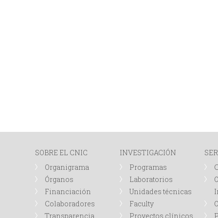
SOBRE EL CNIC
INVESTIGACIÓN
SER
Organigrama
Programas
Órganos
Laboratorios
O
Financiación
Unidades técnicas
I
Colaboradores
Faculty
Transparencia
Proyectos clínicos
P