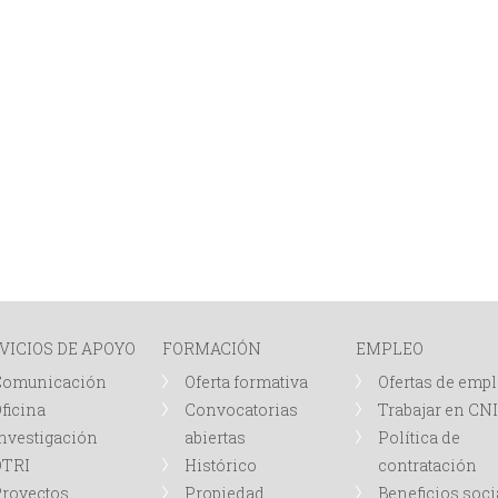
VICIOS DE APOYO
FORMACIÓN
EMPLEO
Comunicación
Oferta formativa
Ofertas de emp
ficina
Convocatorias
Trabajar en CN
nvestigación
abiertas
Política de
OTRI
Histórico
contratación
royectos
Propiedad
Beneficios soci