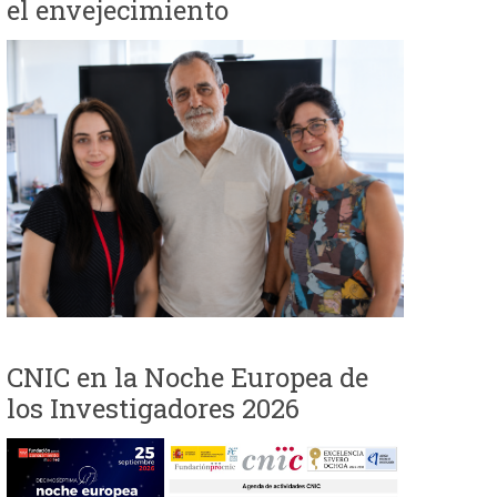
el envejecimiento
i
o
d
e
b
ú
s
CNIC en la Noche Europea de
q
los Investigadores 2026
u