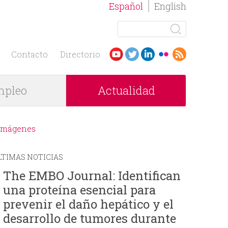
Español
English
B
u
F
s
Contacto
Directorio
c
o
a
pleo
Actualidad
r
r
m
Imágenes
u
LTIMAS NOTICIAS
l
The EMBO Journal: Identifican
una proteína esencial para
a
prevenir el daño hepático y el
r
desarrollo de tumores durante