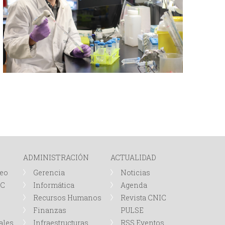
ADMINISTRACIÓN
ACTUALIDAD
leo
Gerencia
Noticias
IC
Informática
Agenda
Recursos Humanos
Revista CNIC
Finanzas
PULSE
ales
Infraestructuras
RSS Eventos