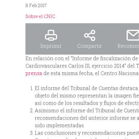
8 Feb 2017
p
I
Sobre el CNIC
r
N
i
C
Imprimir
Compartir
Recome
n
I
En relación con el “Informe de fiscalización d
Cardiovasculares Carlos III, ejercicio 2014” del 
c
P
prensa
de esta misma fecha, el Centro Nacional
i
A
El informe del Tribunal de Cuentas destaca 
objeto del mismo representan la imagen fiel
p
L
así como de los resultados y flujos de efecti
Asimismo el informe del Tribunal de Cuenta
a
recomendaciones del anterior informe se a
sido implementadas.
l
Las conclusiones y recomendaciones puesta