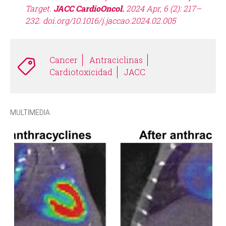
Target.
JACC CardioOncol.
2024 Apr, 6 (2): 217–
232. doi.org/10.1016/j.jaccao.2024.02.005
Cancer
Antraciclinas
Cardiotoxicidad
JACC
MULTIMEDIA