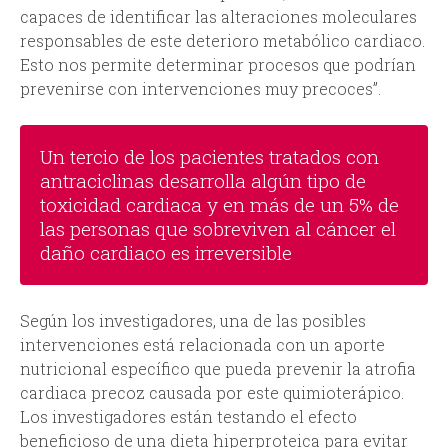
capaces de identificar las alteraciones moleculares
responsables de este deterioro metabólico cardiaco.
Esto nos permite determinar procesos que podrían
prevenirse con intervenciones muy precoces”.
Un tercio de los pacientes tratados con
antraciclinas desarrolla algún tipo de
toxicidad cardiaca y en más de un 5% de
las personas que sobreviven al cáncer el
daño cardiaco es irreversible
Según los investigadores, una de las posibles
intervenciones está relacionada con un aporte
nutricional específico que pueda prevenir la atrofia
cardiaca precoz causada por este quimioterápico.
Los investigadores están testando el efecto
beneficioso de una dieta hiperproteica para evitar