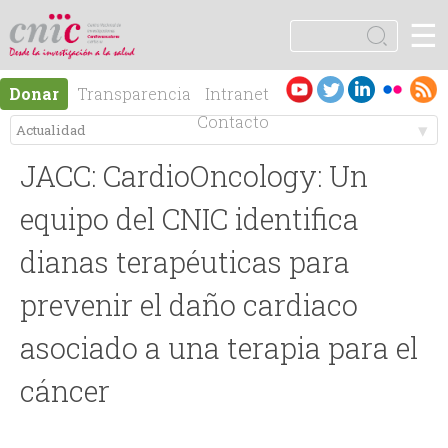
Jump to navigation
☰
logotipo
B
u
F
s
Es
En
Donar
Transparencia
Intranet
c
o
pa
gli
Contacto
a
ño
sh
r
M
r
l
JACC: CardioOncology: Un
e
m
equipo del CNIC identifica
n
dianas terapéuticas para
u
prevenir el daño cardiaco
ú
l
asociado a una terapia para el
p
a
cáncer
r
r