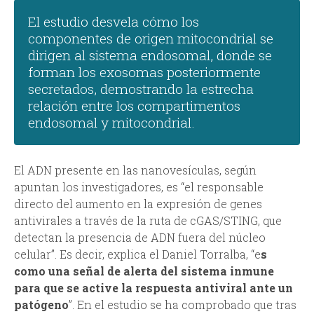
El estudio desvela cómo los
componentes de origen mitocondrial se
dirigen al sistema endosomal, donde se
forman los exosomas posteriormente
secretados, demostrando la estrecha
relación entre los compartimentos
endosomal y mitocondrial.
El ADN presente en las nanovesículas, según
apuntan los investigadores, es “el responsable
directo del aumento en la expresión de genes
antivirales a través de la ruta de cGAS/STING, que
detectan la presencia de ADN fuera del núcleo
celular”. Es decir, explica el Daniel Torralba, “e
s
como una señal de alerta del sistema inmune
para que se active la respuesta antiviral ante un
patógeno
”. En el estudio se ha comprobado que tras