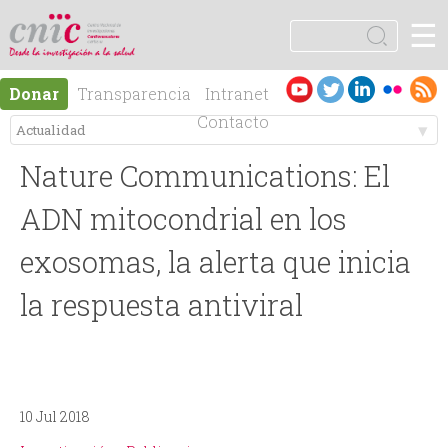
Jump to navigation
☰
logotipo
B
u
F
s
Es
En
Donar
Transparencia
Intranet
c
o
pa
gli
Contacto
a
ño
sh
r
M
r
l
Nature Communications: El
e
m
ADN mitocondrial en los
n
exosomas, la alerta que inicia
u
la respuesta antiviral
ú
l
p
a
r
r
10 Jul 2018