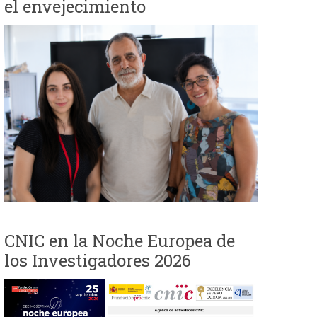
el envejecimiento
i
o
d
e
b
ú
s
CNIC en la Noche Europea de
q
los Investigadores 2026
u