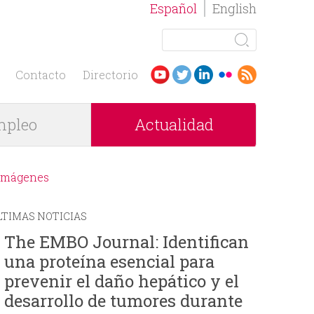
Español
English
B
u
F
s
Contacto
Directorio
c
o
a
pleo
Actualidad
r
r
m
Imágenes
u
LTIMAS NOTICIAS
l
The EMBO Journal: Identifican
una proteína esencial para
a
prevenir el daño hepático y el
r
desarrollo de tumores durante