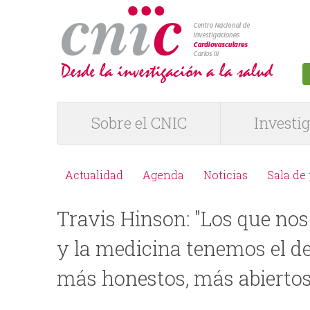
logotipo
Sobre el CNIC
Investi
M
e
Actualidad
Agenda
Noticias
Sala de
M
n
Travis Hinson: "Los que nos
e
ú
y la medicina tenemos el de
n
P
más honestos, más abierto
ú
R