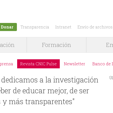
Jump to navigation
Donar
Transparencia
Intranet
Envío de archivos
gación
Formación
Em
 prensa
Revista CNIC Pulse
Newsletter
Banco de 
 dedicamos a la investigación
Ú
ber de educar mejor, de ser
s y más transparentes"