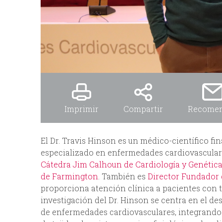
Imprimir
Compartir
Recome
El Dr. Travis Hinson es un médico-científico fi
especializado en enfermedades cardiovasculares
Cátedra Jim Calhoun de Cardiología y Genétic
de Farmington
. También es
Director Fundador 
proporciona atención clínica a pacientes con t
investigación del Dr. Hinson se centra en el 
de enfermedades cardiovasculares, integrando 