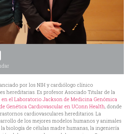
ndar
nanciado por los NIH y cardiólogo clínico
 hereditarias. Es profesor Asociado Titular de la
a en el Laboratorio Jackson de Medicina Genómica
de Genética Cardiovascular en UConn Health
, donde
rastornos cardiovasculares hereditarios. La
desarrollo de los mejores modelos humanos y animales
la biología de células madre humanas, la ingeniería