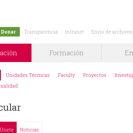
Jump to navigation
Donar
Transparencia
Intranet
Envío de archivos
gación
Formación
Em
Unidades Técnicas
Faculty
Proyectos
Investi
tualidad
cular
Únete
Noticias