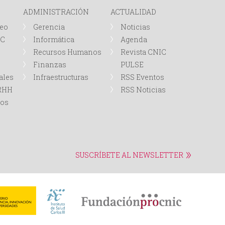
e
ADMINISTRACIÓN
ACTUALIDAD
d
leo
Gerencia
Noticias
IC
Informática
Agenda
a
Recursos Humanos
Revista CNIC
Finanzas
PULSE
ales
Infraestructuras
RSS Eventos
RRHH
RSS Noticias
tos
SUSCRÍBETE AL NEWSLETTER