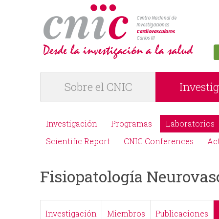
logotipo
Sobre el CNIC
Investi
M
e
Investigación
Programas
Laboratorios
M
n
Scientific Report
CNIC Conferences
Ac
e
ú
Fisiopatología Neurovas
n
P
ú
R
Investigación
Miembros
Publicaciones