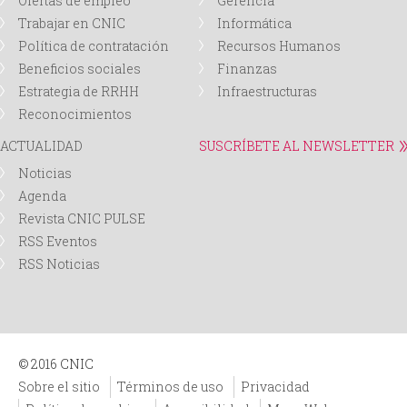
Ofertas de empleo
Gerencia
Trabajar en CNIC
Informática
d
Política de contratación
Recursos Humanos
Beneficios sociales
Finanzas
a
Estrategia de RRHH
Infraestructuras
Reconocimientos
ACTUALIDAD
SUSCRÍBETE AL NEWSLETTER
Noticias
Agenda
Revista CNIC PULSE
RSS Eventos
RSS Noticias
© 2016 CNIC
Sobre el sitio
Términos de uso
Privacidad