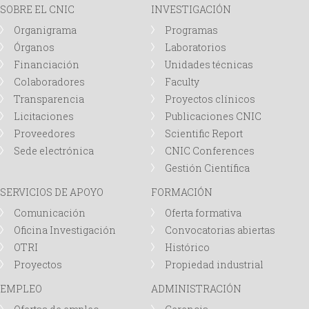
i
i
SOBRE EL CNIC
INVESTIGACIÓN
Organigrama
Programas
n
o
Órganos
Laboratorios
c
d
Financiación
Unidades técnicas
Colaboradores
Faculty
i
e
Transparencia
Proyectos clínicos
Licitaciones
Publicaciones CNIC
p
b
Proveedores
Scientific Report
Sede electrónica
CNIC Conferences
a
ú
Gestión Científica
SERVICIOS DE APOYO
FORMACIÓN
l
s
Comunicación
Oferta formativa
q
Oficina Investigación
Convocatorias abiertas
OTRI
Histórico
u
Proyectos
Propiedad industrial
EMPLEO
ADMINISTRACIÓN
e