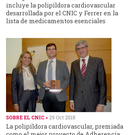
incluye la polipíldora cardiovascular
d
desarrollada por el CNIC y Ferrer en la
lista de medicamentos esenciales
a
SOBRE EL CNIC
29 Oct 2018
La polipíldora cardiovascular, premiada
como el mejor proyecto de Adherencia