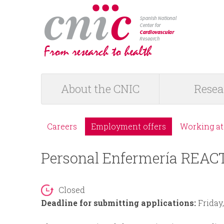
logotipo
About the CNIC
Resea
M
a
Careers
Employment offers
Working at
M
i
Personal Enfermería REAC
e
n
n
Closed
m
Deadline for submitting applications:
Friday
ú
e