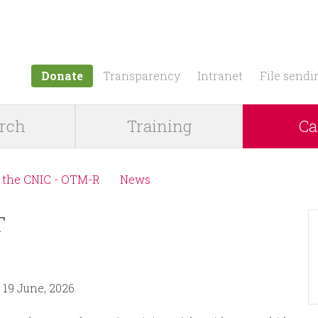
Jump to navigation
Donate
Transparency
Intranet
File sendi
rch
Training
Ca
 the CNIC - OTM-R
News
T
, 19 June, 2026