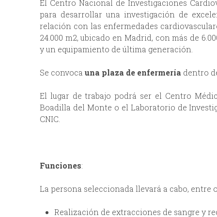
El Centro Nacional de Investigaciones Cardiova
p
n
para desarrollar una investigación de excele
relación con las enfermedades cardiovasculare
r
u
24.000 m2, ubicado en Madrid, con más de 6.00
y un equipamiento de última generación.
i
Se convoca
una plaza de enfermería
dentro d
n
El lugar de trabajo podrá ser el Centro Méd
c
Boadilla del Monte o el Laboratorio de Invest
CNIC.
i
p
Funciones
:
a
La persona seleccionada llevará a cabo, entre o
l
Realización de extracciones de sangre y r