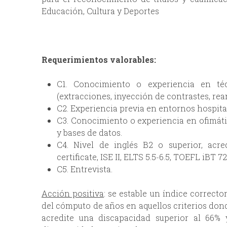
Educación, Cultura y Deportes
Requerimientos valorables:
C1. Conocimiento o experiencia en té
(extracciones, inyección de contrastes, rean
C2. Experiencia previa en entornos hospital
C3. Conocimiento o experiencia en ofimátic
y bases de datos.
C4. Nivel de inglés B2 o superior, acred
certificate, ISE II, ELTS 5.5‐6.5, TOEFL iBT 72‐
C5. Entrevista.
Acción positiva
: se estable un índice correcto
del cómputo de años en aquellos criterios dond
acredite una discapacidad superior al 66%