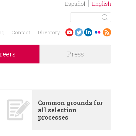
Español
English
S
e
S
a
ng
Contact
Directory
r
e
c
reers
Press
h
a
r
c
h
Common grounds for
all selection
f
processes
o