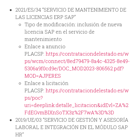
2021/ES/34 “SERVICIO DE MANTENIMIENTO DE
LAS LICENCIAS ERP SAP”
Tipo de modificación: inclusión de nueva
licencia SAP en el servicio de
mantenimiento
Enlace a anuncio
PLACSP:
https://contrataciondelestado.es/w
ps/wcm/connect/8ed79479-8a4c-4325-8e49-
5306a9f0cd9e/DOC_MOD2023-806562.pdf?
MOD=AJPERES
Enlace a licitación
PLACSP:
https://contrataciondelestado.es/w
ps/poc?
uri=deeplink:detalle_licitacion&idEvl=ZA%2
FdEGvmBlXnSoTX3z%2F7wA%3D%3D
2019/UE/03 “SERVICIO DE GESTIÓN Y ASESORÍA
LABORAL E INTEGRACIÓN EN EL MÓDULO SAP
HR”