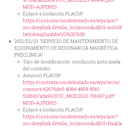
MOD=AJPERES
Enlace a licitación PLACSP:
https://contrataciondelestado.es/wps/poc?
uri=deeplink:detalle_licitacion&idEvl=aofo0f
Iwln6mq21uxhbaVQ%3D%3D
2021/ES/33 “SERVICIO DE MANTENIMIENTO DE
EQUIPAMIENTO DE RESONANCIA MAGNÉTICA
PRECLÍNICA”
Tipo de modificación: resolución anticipada
del contrato
Anuncio PLACSP:
https://contrataciondelestado.es/wps/wcm/
connect/42676de5-4084-4809-80f0-
516b1b7a5a90/DOC_MOD2023-766907.pdf?
MOD=AJPERES
Enlace a licitación PLACSP:
https://contrataciondelestado.es/wps/poc?
uri=deeplink:detalle_licitacion&idEvl=HaqGx