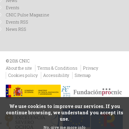
News
Events
CNIC Pulse Magazine
Events RSS
News RSS
© 2016 CNIC
About the site
Terms & Conditions
Privacy
Cookies policy
Accessibility
Sitemap
We use cookies to improve our services. If you
continue browsing, we understand you accept its
use.
No, give me more info