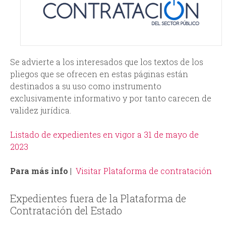
i
r
n
m
c
Se advierte a los interesados que los textos de los
i
pliegos que se ofrecen en estas páginas están
destinados a su uso como instrumento
p
exclusivamente informativo y por tanto carecen de
validez jurídica.
a
Listado de expedientes en vigor a 31 de mayo de
l
2023
Para más info |
Visitar Plataforma de contratación
Expedientes fuera de la Plataforma de
Contratación del Estado