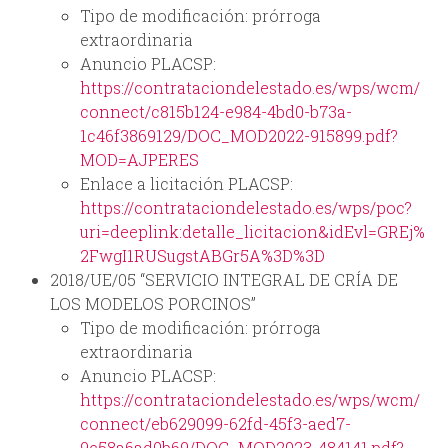
Tipo de modificación: prórroga
extraordinaria
Anuncio PLACSP:
https://contrataciondelestado.es/wps/wcm/
connect/c815b124-e984-4bd0-b73a-
1c46f3869129/DOC_MOD2022-915899.pdf?
MOD=AJPERES
Enlace a licitación PLACSP:
https://contrataciondelestado.es/wps/poc?
uri=deeplink:detalle_licitacion&idEvl=GREj%
2FwgI1RUSugstABGr5A%3D%3D
2018/UE/05 “SERVICIO INTEGRAL DE CRÍA DE
LOS MODELOS PORCINOS”
Tipo de modificación: prórroga
extraordinaria
Anuncio PLACSP:
https://contrataciondelestado.es/wps/wcm/
connect/eb629099-62fd-45f3-aed7-
9c58a6ad0b69/DOC_MOD2023-484141.pdf?