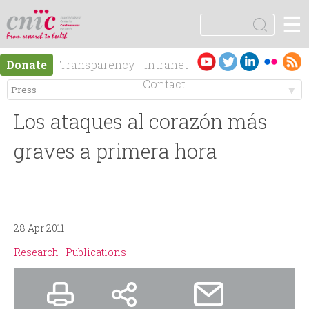
Jump to navigation
☰
logotipo
S
e
S
a
Es
En
Donate
Transparency
Intranet
r
e
pa
gli
Contact
c
ño
sh
h
M
a
l
Los ataques al corazón más
e
r
graves a primera hora
n
c
ú
h
28 Apr 2011
p
f
Research
Publications
r
o