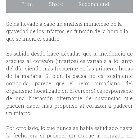
i
r
Print
Share
Recommend
n
m
Se ha llevado a cabo un análisis minucioso de la
c
gravedad de los infartos, en función de la hora a la
que se inicia el cuadro
i
Es sabido desde hace décadas, que la incidencia de
p
ataques al corazón (infartos) es variable a lo largo
del día, siendo más frecuente en las primeras horas
a
de la mañana. Si bien la causa no es totalmente
conocida, parece que el reloj circadiano del
l
organismo (localizado en el cerebro) es responsable
de una liberación alternante de sustancias que
pueden hacer más propenso al corazón a padecer
un infarto.
Por otro lado, lo que nunca se había estudiado hasta
la fecha era si padecer un ataque al corazón en