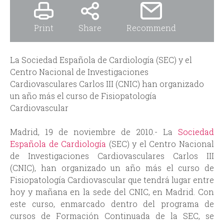
i
r
n
m
Print
Share
Recommend
c
La Sociedad Española de Cardiología (SEC) y el
i
Centro Nacional de Investigaciones
Cardiovasculares Carlos III (CNIC) han organizado
p
un año más el curso de Fisiopatología
Cardiovascular
a
Madrid, 19 de noviembre de 2010.- La
Sociedad
l
Española de Cardiología
(SEC) y el Centro Nacional
de Investigaciones Cardiovasculares Carlos III
(CNIC), han organizado un año más el curso de
Fisiopatología Cardiovascular que tendrá lugar entre
hoy y mañana en la sede del CNIC, en Madrid. Con
este curso, enmarcado dentro del programa de
cursos de Formación Continuada de la SEC, se