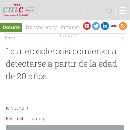
Jump to navigation
☰
logotipo
S
e
S
a
Es
En
Donate
Transparency
Intranet
r
e
pa
gli
Contact
c
ño
sh
h
M
a
l
La aterosclerosis comienza a
e
r
detectarse a partir de la edad
n
de 20 años
c
ú
h
p
f
19 Nov 2010
r
o
Research
Training