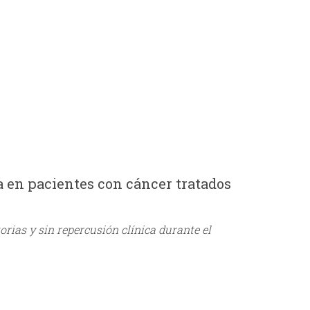
r
m
ca en pacientes con cáncer tratados
rias y sin repercusión clínica durante el