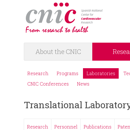
logotipo
About the CNIC
Resea
M
a
Research
Programs
Laboratories
Te
M
i
CNIC Conferences
News
e
n
Translational Laborator
n
m
ú
e
Research
Personnel
Publications
Paten