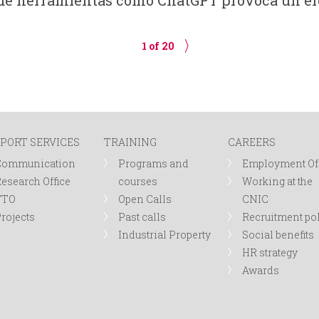
uo de herramientas como ChatGPT provoca un e
1 of 20
PORT SERVICES
TRAINING
CAREERS
Communication
Programs and
Employment Of
esearch Office
courses
Working at the
TTO
Open Calls
CNIC
rojects
Past calls
Recruitment po
Industrial Property
Social benefits
HR strategy
Awards