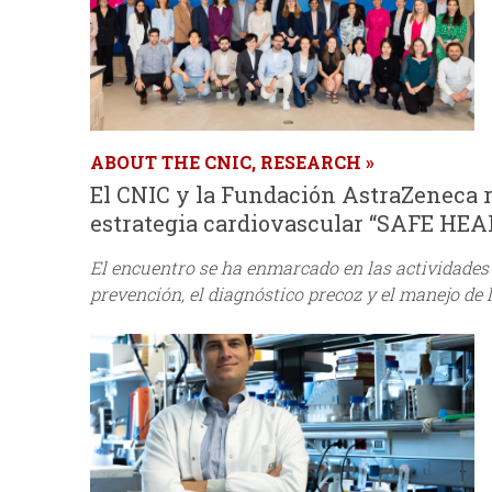
ABOUT THE CNIC, RESEARCH
El CNIC y la Fundación AstraZeneca r
estrategia cardiovascular “SAFE HE
El encuentro se ha enmarcado en las actividades 
prevención, el diagnóstico precoz y el manejo de