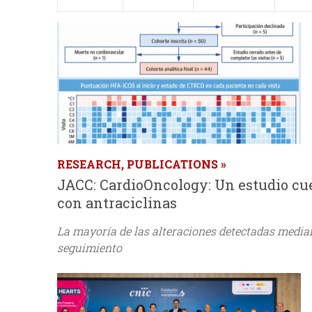
p
n
r
u
i
n
c
RESEARCH, PUBLICATIONS
i
JACC: CardioOncology: Un estudio cues
con antraciclinas
p
La mayoría de las alteraciones detectadas median
seguimiento
a
l