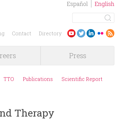
Español
English
S
e
S
a
ng
Contact
Directory
r
e
c
reers
Press
h
a
r
TTO
Publications
Scientific Report
c
h
 and Therapy
f
o