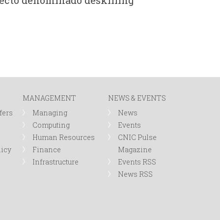
fecto denominado deskilling”
MANAGEMENT
NEWS & EVENTS
fers
Managing
News
Computing
Events
Human Resources
CNIC Pulse
licy
Finance
Magazine
Infrastructure
Events RSS
News RSS