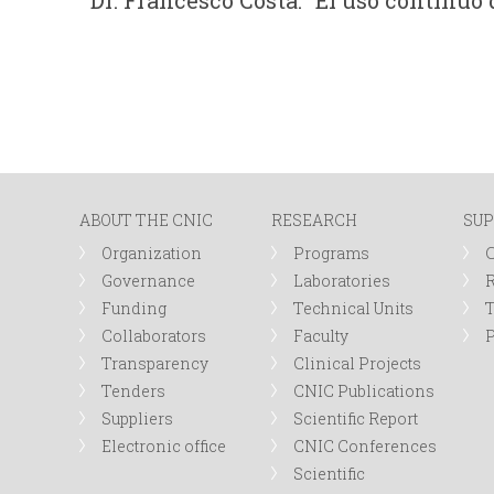
Dr. Francesco Costa: “El uso contin
ABOUT THE CNIC
RESEARCH
SUP
Organization
Programs
Governance
Laboratories
R
Funding
Technical Units
Collaborators
Faculty
P
Transparency
Clinical Projects
Tenders
CNIC Publications
Suppliers
Scientific Report
Electronic office
CNIC Conferences
Scientific