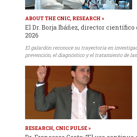
ABOUT THE CNIC, RESEARCH
El Dr. Borja Ibáñez, director científi
2026
El galardón reconoce su trayectoria en investigac
prevención, el diagnóstico y el tratamiento de l
RESEARCH, CNIC PULSE