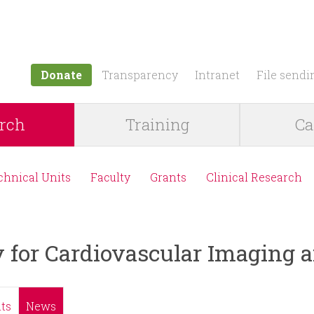
Jump to navigation
Donate
Transparency
Intranet
File sendi
rch
Training
Ca
chnical Units
Faculty
Grants
Clinical Research
y for Cardiovascular Imaging
ts
News